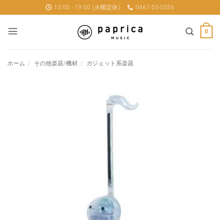
Skip
10:00 - 19:00 (火曜定休)
0467-50-0556
to
content
0
ホーム
/
その他楽器/機材
/
ガジェット系楽器