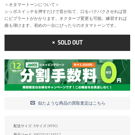
＜オタマートーンについて＞
シッポスイッチを押すだけで音が出て、口をパクパクさせれば音
にビブラートがかかります。オクターブ変更も可能。練習すれば
曲も弾けます。初めの一台にぴったりのオタマトーンです。
SOLD OUT
似たような商品の買取査定はこちら
配送サイズ: Sサイズ (¥990)
商品コード:
4902314134517