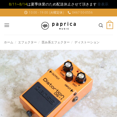
8/11~8/14
は夏季休業のため配送休止させて頂きます
非表示
Skip
10:00 - 19:00 (火曜定休)
0467-50-0556
to
content
0
ホーム
/
エフェクター
/
歪み系エフェクター
/
ディストーション