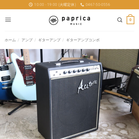
Skip
10:00 - 19:00 (火曜定休)
0467-50-0556
to
content
0
ホーム
/
アンプ
/
ギターアンプ
/
ギターアンプコンボ