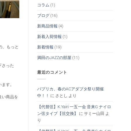
コラム
(1)
ブログ
(16)
新商品情報
(4)
新着入荷情報
(1)
の、もっと
新着情報
(19)
満田のJAZZの部屋
(11)
下さった
最近のコメント
います。
パプリカ、春のACアダプタ祭り開催
中！！
に
さとし
より
良い商品を
【代替弦】K.Yairi 一五一会 音来G ナイロ
ン弦タイプ【弦交換】
に
サミー山田
よ
り