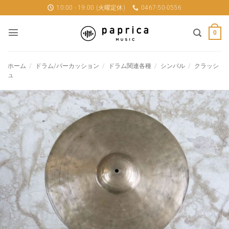
Skip
10:00 - 19:00 (火曜定休)
0467-50-0556
to
content
0
ホーム
/
ドラム/パーカッション
/
ドラム関連各種
/
シンバル
/
クラッシ
ュ