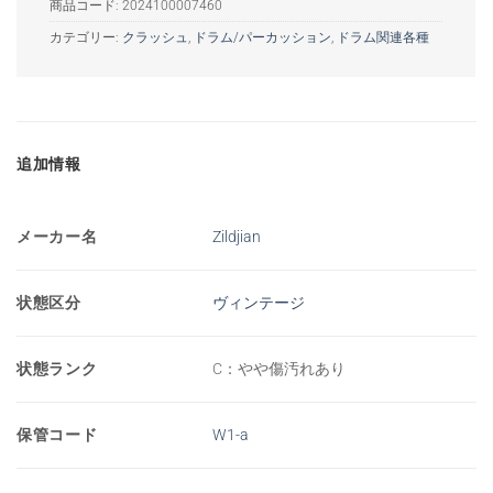
商品コード:
2024100007460
カテゴリー:
クラッシュ
,
ドラム/パーカッション
,
ドラム関連各種
追加情報
メーカー名
Zildjian
状態区分
ヴィンテージ
状態ランク
C：やや傷汚れあり
保管コード
W1-a