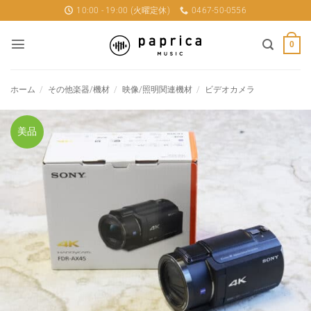
Skip
10:00 - 19:00 (火曜定休)
0467-50-0556
to
content
0
ホーム
/
その他楽器/機材
/
映像/照明関連機材
/
ビデオカメラ
美品