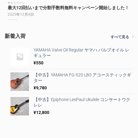
キャンペーン
最大12回払いまで分割手数料無料キャンペーン開始しました！
2025年12月4日
新着入荷
すべて見る
YAMAHA Valve Oil Regular ヤマハ バルブオイル レ
ギュラー
¥
550
【中古】YAMAHA FG-520 LBS アコースティックギ
ター
¥
9,780
【中古】Epiphone LesPaul Ukulele コンサートウク
レレ
¥
12,800