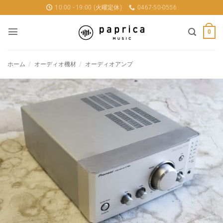
Skip
10:00 - 19:00 (火曜定休)
0467-50-0556
to
content
0
ホーム
/
オーディオ機材
/
オーディオアンプ