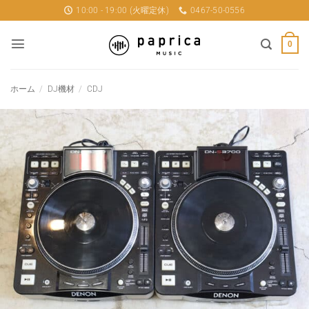
Skip
10:00 - 19:00 (火曜定休)
0467-50-0556
to
content
0
ホーム
/
DJ機材
/
CDJ