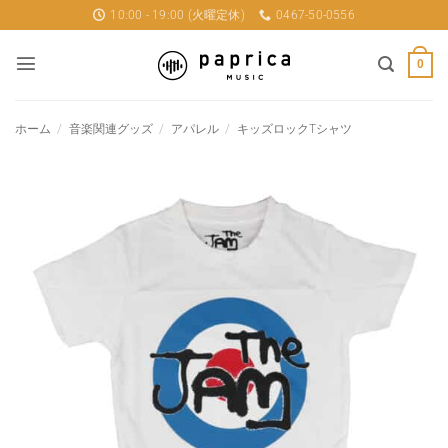
Skip
10:00 - 19:00 (火曜定休)
0467-50-0556
to
content
0
ホーム
/
音楽関連グッズ
/
アパレル
/
キッズロックTシャツ