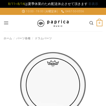
8/11~8/14
は夏季休業のため配送休止させて頂きます
非表示
Skip
10:00 - 19:00 (火曜定休)
0467-50-0556
to
content
0
ホーム
/
パーツ各種
/
ドラムパーツ