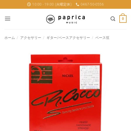
Skip
10:00 - 19:00 (火曜定休)
0467-50-0556
to
content
0
ホーム
/
アクセサリー
/
ギター/ベースアクセサリー
/
ベース弦