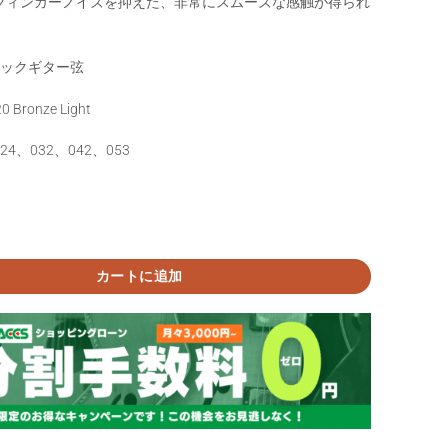
フィンガーノイズを抑えた、非常にスムーズな感触が得られ
ィックギター弦
0 Bronze Light
024、032、042、053
YWEB 11050 エリクサー ライト アコースティックギター弦個
カートに追加