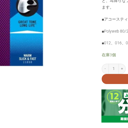
と、耳障りな
ます。
■アコーステ
■Polyweb 80/2
■012、016、
在庫3個
Elixir POL