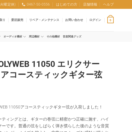
0 (火曜定休)
0467-50-0556
はじめての方
店舗情報
ヘルプ
取り
委託販売
リペア・メンテナンス
お問い合わせ
ログイン
0
オーディオ機材
周辺機材
その他機材
音楽関連グッズ
r POLYWEB 11050 エリクサー
 アコースティックギター弦
POLYWEB 11050アコースティックギター弦が入荷しました！
ーティングとは、ギターの巻弦に精密かつ正確に施す、ハイ
マーです。普通の弦をしばらく弾き慣らした後のような音質