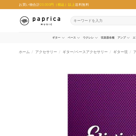
Skip
お買い物合計
20,000円（税込）以上
送料無料
to
content
検
索
対
象:
ギター
ベース
ウクレレ
弦楽器各種
アンプ
エ
ホーム
/
アクセサリー
/
ギター/ベースアクセサリー
/
ギター弦
/