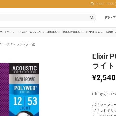
10:00 - 19:0
買取・下
フェクター
ドラム/パーカッション
鍵盤楽器
管楽器/吹奏楽器
DTM/REC/PA
DJ機材
アコースティックギター弦
Elixi
ライト
¥
2,540
Elixirから
ポリウェブコ
ブリッドポリ