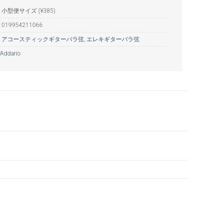
小型便サイズ (¥385)
:
019954211066
:
アコースティックギターバラ弦
,
エレキギターバラ弦
'Addario