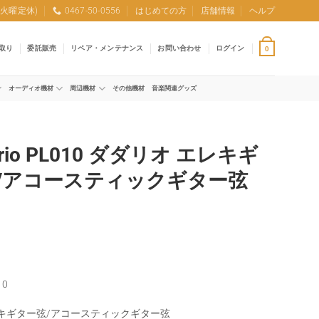
0 (火曜定休)
0467-50-0556
はじめての方
店舗情報
ヘルプ
取り
委託販売
リペア・メンテナンス
お問い合わせ
ログイン
0
オーディオ機材
周辺機材
その他機材
音楽関連グッズ
ario PL010 ダダリオ エレキギ
/アコースティックギター弦
10
レキギター弦/アコースティックギター弦