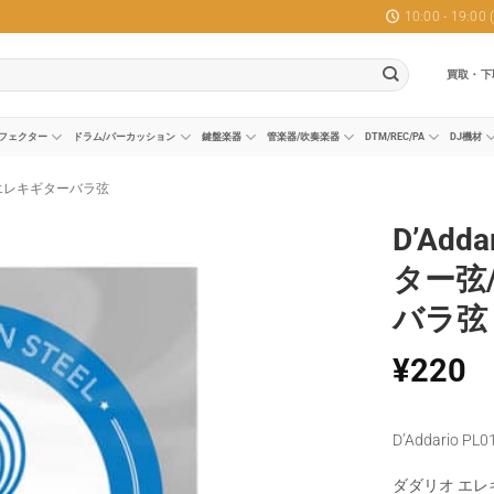
10:00 - 19:0
買取・下
フェクター
ドラム/パーカッション
鍵盤楽器
管楽器/吹奏楽器
DTM/REC/PA
DJ機材
エレキギターバラ弦
D’Add
ター弦
バラ弦
¥
220
D’Addario PL0
ダダリオ エ