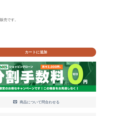
の販売です。
 PL010 ダダリオ エレキギター弦/アコースティックギター弦 バラ弦個
カートに追加
商品について問合わせる