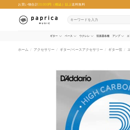
Skip
お買い物合計
20,000円（税込）以上
送料無料
to
content
検
索
対
象:
ギター
ベース
ウクレレ
弦楽器各種
アンプ
エ
ホーム
/
アクセサリー
/
ギター/ベースアクセサリー
/
ギター弦
/