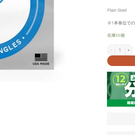
Plain Steel
※1本単位で
在庫66個
D'Addario