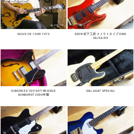
GUILD CE-100D 1973
SEEN 松下工房 ストラトタイプ EMG
SA/SA/89
GIBSON ES-335 DOT REISSUE
G&L ASAT SPECIAL
SUNBURST 2000年製