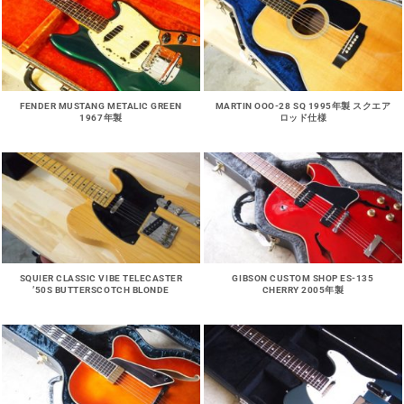
FENDER MUSTANG METALIC GREEN
MARTIN OOO-28 SQ 1995年製 スクエア
1967年製
ロッド仕様
SQUIER CLASSIC VIBE TELECASTER
GIBSON CUSTOM SHOP ES-135
’50S BUTTERSCOTCH BLONDE
CHERRY 2005年製