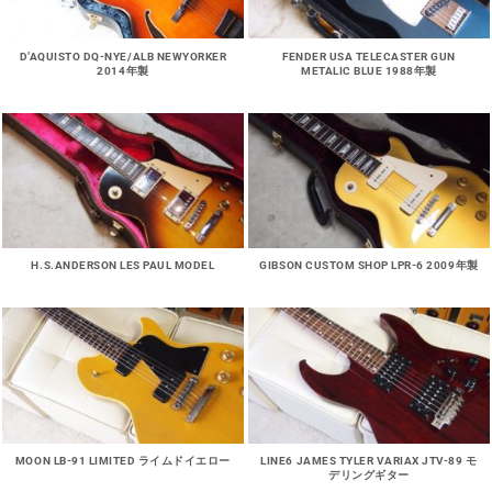
D’AQUISTO DQ-NYE/ALB NEWYORKER
FENDER USA TELECASTER GUN
2014年製
METALIC BLUE 1988年製
H.S.ANDERSON LES PAUL MODEL
GIBSON CUSTOM SHOP LPR-6 2009年製
MOON LB-91 LIMITED ライムドイエロー
LINE6 JAMES TYLER VARIAX JTV-89 モ
デリングギター