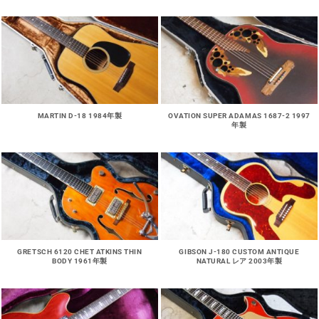
MARTIN D-18 1984年製
OVATION SUPER ADAMAS 1687-2 1997
年製
GRETSCH 6120 CHET ATKINS THIN
GIBSON J-180 CUSTOM ANTIQUE
BODY 1961年製
NATURAL レア 2003年製