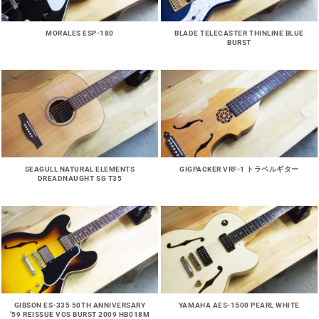
MORALES ESP-180
BLADE TELECASTER THINLINE BLUE
BURST
SEAGULL NATURAL ELEMENTS
GIGPACKER VRF-1 トラベルギター
DREADNAUGHT SG T35
GIBSON ES-335 50TH ANNIVERSARY
YAMAHA AES-1500 PEARL WHITE
’59 REISSUE VOS BURST 2009 HB018M