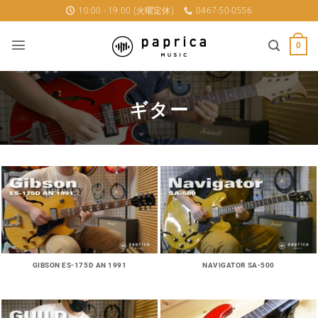
Skip
10:00 - 19:00 (火曜定休)
0467-50-0556
to
content
0
ギター
GIBSON ES-175D AN 1991
NAVIGATOR SA-500