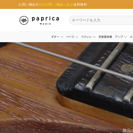
Skip
お買い物合計
20,000円（税込）以上
送料無料
to
content
検
索
対
象:
ギター
ベース
ウクレレ
弦楽器各種
アンプ
エ
商品