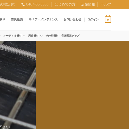
0 (火曜定休)
0467-50-0556
はじめての方
店舗情報
ヘルプ
取り
委託販売
リペア・メンテナンス
お問い合わせ
ログイン
0
オーディオ機材
周辺機材
その他機材
音楽関連グッズ
下さい