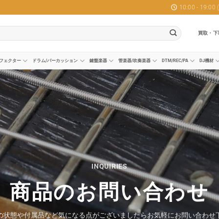
10:00 - 19:0
買取・下
フェクター
ドラム/パーカッション
鍵盤楽器
管楽器/吹奏楽器
DTM/REC/PA
DJ機材
INQUIRIES
商品のお問い合わせ
の状態や付属品など気になる点がございましたらお気軽にお問い合わせ