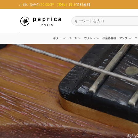
Skip
お買い物合計
20,000円（税込）以上
送料無料
to
content
検
索
対
象:
ギター
ベース
ウクレレ
弦楽器各種
アンプ
エ
商品