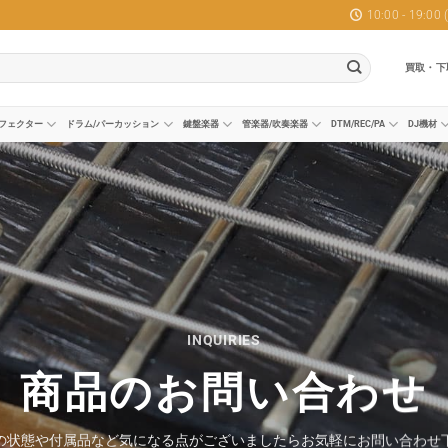
10:00 - 19:0
買取・下
フェクター
ドラム/パーカッション
鍵盤楽器
管楽器/吹奏楽器
DTM/REC/PA
DJ機材
INQUIRIES
商品のお問い合わせ
の状態や付属品など気になる点がございましたらお気軽にお問い合わせ