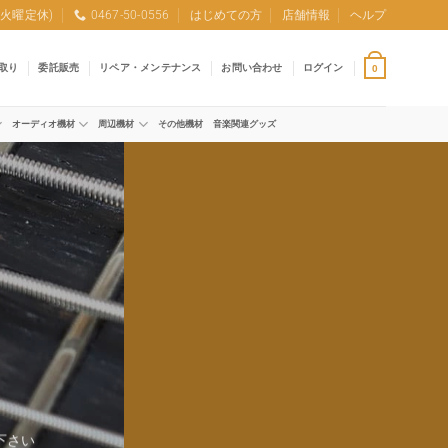
0 (火曜定休)
0467-50-0556
はじめての方
店舗情報
ヘルプ
取り
委託販売
リペア・メンテナンス
お問い合わせ
ログイン
0
オーディオ機材
周辺機材
その他機材
音楽関連グッズ
下さい